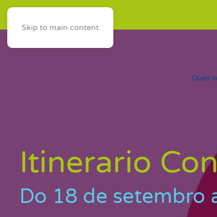
ES
AST
EUS
GAL
Skip to main content
Quen 
Itinerario Co
Do 18 de setembro 