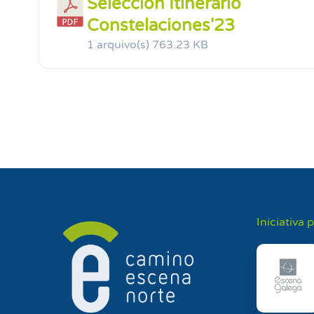
Selección Itinerario
Constelaciones'23
1 arquivo(s)
763.23 KB
Iniciativa 