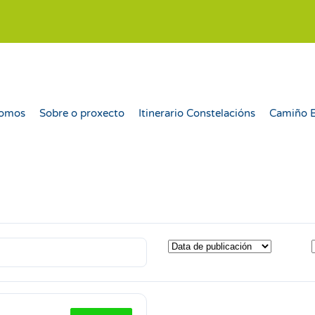
somos
Sobre o proxecto
Itinerario Constelacións
Camiño 