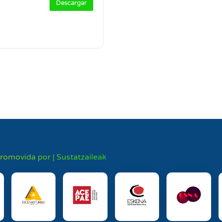
Descargar
promovida por | Sustatzaileak