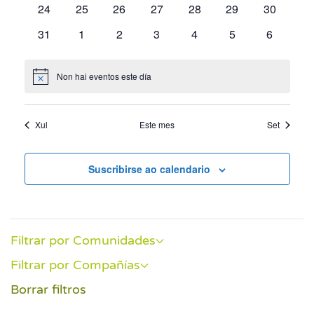
0
0
0
0
0
0
0
24
25
26
27
28
29
30
Event
eventos
eventos
eventos
eventos
eventos
eventos
eventos
0
0
0
0
0
0
0
31
1
2
3
4
5
6
eventos
eventos
eventos
eventos
eventos
eventos
eventos
Non hai eventos este día
Notice
Xul
Este mes
Set
Suscribirse ao calendario
Filtrar por Comunidades
Filtrar por Compañías
Borrar filtros