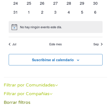
0
0
0
0
0
0
0
24
25
26
27
28
29
30
Event
eventos
eventos
eventos
eventos
eventos
eventos
eventos
0
0
0
0
0
0
0
31
1
2
3
4
5
6
eventos
eventos
eventos
eventos
eventos
eventos
eventos
No hay ningún evento este día.
Aviso
Jul
Este mes
Sep
Suscribirse al calendario
Filtrar por Comunidades
Filtrar por Compañías
Borrar filtros