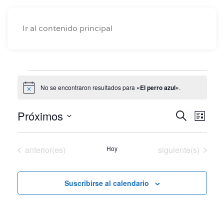
Ir al contenido principal
Eventos
No se encontraron resultados para
«El perro azul»
.
Aviso
Próximos
Naveg
Nav
Buscar
Lista
Seleccionar
de
de
fecha.
vist
Eventos
Eventos
anterior(es)
Hoy
siguiente(s)
búsqu
de
y
Eve
Suscribirse al calendario
vistas
de