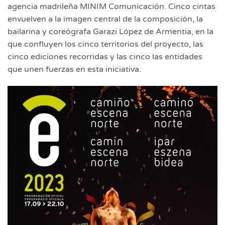
agencia madrileña MINIM Comunicación. Cinco cintas
envuelven a la imagen central de la composición, la
bailarina y coreógrafa Garazi López de Armentia, en la
que confluyen los cinco territorios del proyecto, las
cinco ediciones recorridas y las cinco las entidades
que unen fuerzas en esta iniciativa.