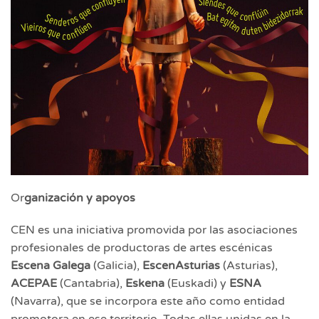
Or
ganización y apoyos
CEN es una iniciativa promovida por las asociaciones
profesionales de productoras de artes escénicas
Escena Galega
(Galicia),
EscenAsturias
(Asturias),
ACEPAE
(Cantabria),
Eskena
(Euskadi) y
ESNA
(Navarra), que se incorpora este año como entidad