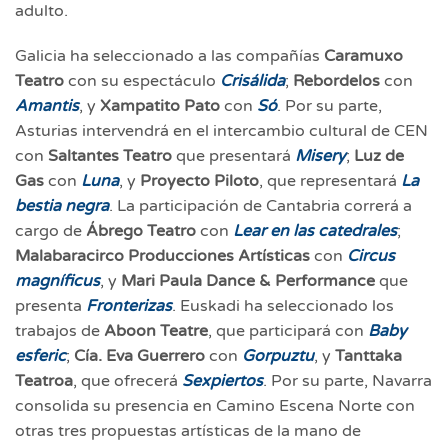
adulto.
Galicia ha seleccionado a las compañías
Caramuxo
Teatro
con su espectáculo
Crisálida
;
Rebordelos
con
Amantis
, y
Xampatito Pato
con
Só
. Por su parte,
Asturias intervendrá en el intercambio cultural de CEN
con
Saltantes Teatro
que presentará
Misery
;
Luz de
Gas
con
Luna
, y
Proyecto Piloto
, que representará
La
bestia negra
. La participación de Cantabria correrá a
cargo de
Ábrego Teatro
con
Lear en las catedrales
;
Malabaracirco Producciones Artísticas
con
Circus
magníficus
, y
Mari Paula
Dance & Performance
que
presenta
Fronterizas
. Euskadi ha seleccionado los
trabajos de
Aboon Teatre
, que participará con
Baby
esferic
;
Cía.
Eva Guerrero
con
Gorpuztu
, y
Tanttaka
Teatroa
, que ofrecerá
Sexpiertos
. Por su parte, Navarra
consolida su presencia en Camino Escena Norte con
otras tres propuestas artísticas de la mano de