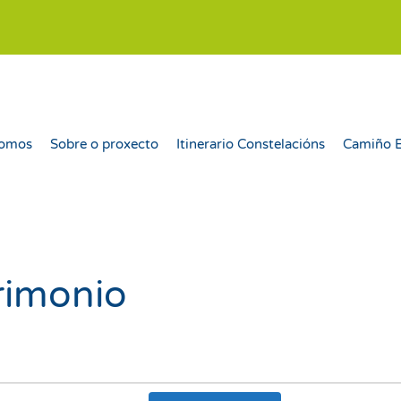
somos
Sobre o proxecto
Itinerario Constelacións
Camiño 
rimonio
Nav