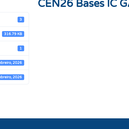
CEN26 Bases IC 
3
316.79 KB
1
ebreiro, 2026
ebreiro, 2026