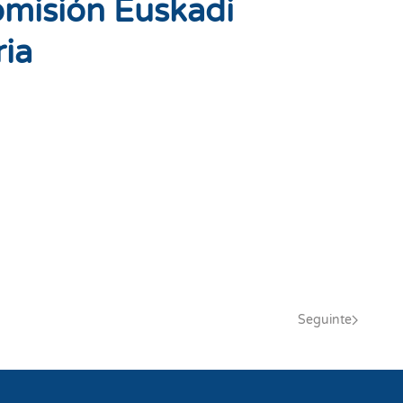
misión Euskadi
ria
Seguinte