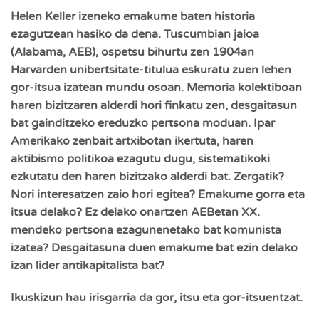
Helen Keller izeneko emakume baten historia
ezagutzean hasiko da dena. Tuscumbian jaioa
(Alabama, AEB), ospetsu bihurtu zen 1904an
Harvarden unibertsitate-titulua eskuratu zuen lehen
gor-itsua izatean mundu osoan. Memoria kolektiboan
haren bizitzaren alderdi hori finkatu zen, desgaitasun
bat gainditzeko ereduzko pertsona moduan. Ipar
Amerikako zenbait artxibotan ikertuta, haren
aktibismo politikoa ezagutu dugu, sistematikoki
ezkutatu den haren bizitzako alderdi bat. Zergatik?
Nori interesatzen zaio hori egitea? Emakume gorra eta
itsua delako? Ez delako onartzen AEBetan XX.
mendeko pertsona ezagunenetako bat komunista
izatea? Desgaitasuna duen emakume bat ezin delako
izan lider antikapitalista bat?
Ikuskizun hau irisgarria da gor, itsu eta gor-itsuentzat.