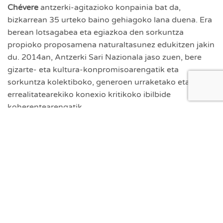
Chévere
antzerki-agitazioko konpainia bat da,
bizkarrean 35 urteko baino gehiagoko lana duena. Era
berean lotsagabea eta egiazkoa den sorkuntza
propioko proposamena naturaltasunez edukitzen jakin
du. 2014an, Antzerki Sari Nazionala jaso zuen, bere
gizarte- eta kultura-konpromisoarengatik eta
sorkuntza kolektiboko, generoen urraketako eta
errealitatearekiko konexio kritikoko ibilbide
koherentearengatik.
1988az geroztik,
Chéverek
oso estilo eta formatu
desberdinetako ikuskizunak egin ditu. Umorea filosofia
moduan eta pentsamendu kritikoa tresna moduan
erabilita, bere antzezlanek aurrez aurre jartzen dituzte
agertokian oraineko debateak duela gutxiko iraganeko
memoriarekin, oso askotarikoak diren publikoek
ulertzeko moduko lengoaia garaikide batekin.