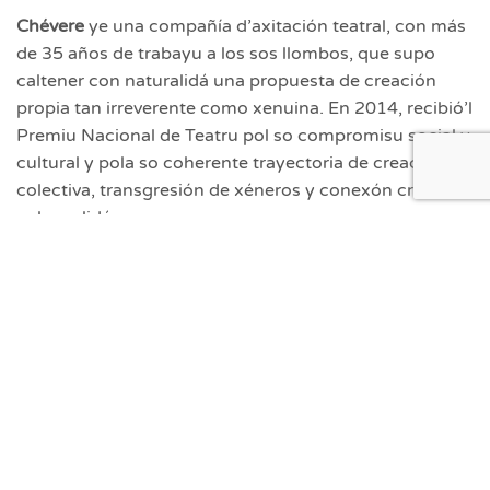
Chévere
ye una compañía d’axitación teatral, con más
de 35 años de trabayu a los sos llombos, que supo
caltener con naturalidá una propuesta de creación
propia tan irreverente como xenuina. En 2014, recibió’l
Premiu Nacional de Teatru pol so compromisu social y
cultural y pola so coherente trayectoria de creación
colectiva, transgresión de xéneros y conexón crítica
cola realidá.
Dende 1988,
Chévere
fizo espectáculos de mui
distintos estilos y formatos. Usando l’humor como
filosofía y el pensamiento críticu como ferramienta, les
sos obres confronten nel escenariu los alderiques del
presente cola memoria d’un pasáu recién, con un
llinguax contemporáneu accesible a públicos mui
diversos.