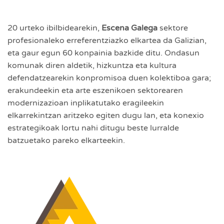
20 urteko ibilbidearekin,
Escena Galega
sektore
profesionaleko erreferentziazko elkartea da Galizian,
eta gaur egun 60 konpainia bazkide ditu. Ondasun
komunak diren aldetik, hizkuntza eta kultura
defendatzearekin konpromisoa duen kolektiboa gara;
erakundeekin eta arte eszenikoen sektorearen
modernizazioan inplikatutako eragileekin
elkarrekintzan aritzeko egiten dugu lan, eta konexio
estrategikoak lortu nahi ditugu beste lurralde
batzuetako pareko elkarteekin.