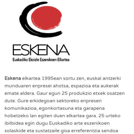
Eskena
elkartea 1995ean sortu zen, euskal antzerki
munduaren enpresei ahotsa, espazioa eta aukerak
emate aldera. Gaur egun 25 produkzio etxek osatzen
dute. Gure erkidegoan sektoreko enpresen
komunikazioa, egonkortasuna eta garapena
hobetzeko lan egiten duen elkartea gara. 25 urteko
ibilbidea egin dugu Euskadiko arte eszenikoen
solaskide eta sustatzaile gisa erreferentzia sendoa