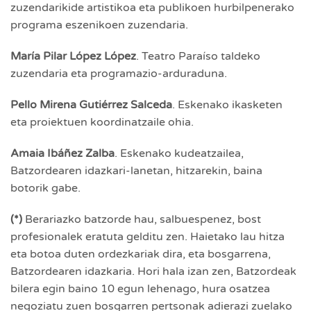
zuzendarikide artistikoa eta publikoen hurbilpenerako
programa eszenikoen zuzendaria.
María Pilar López López
. Teatro Paraíso taldeko
zuzendaria eta programazio-arduraduna.
Pello Mirena Gutiérrez Salceda
. Eskenako ikasketen
eta proiektuen koordinatzaile ohia.
Amaia Ibáñez Zalba
. Eskenako kudeatzailea,
Batzordearen idazkari-lanetan, hitzarekin, baina
botorik gabe.
(*)
Berariazko batzorde hau, salbuespenez, bost
profesionalek eratuta gelditu zen. Haietako lau hitza
eta botoa duten ordezkariak dira, eta bosgarrena,
Batzordearen idazkaria. Hori hala izan zen, Batzordeak
bilera egin baino 10 egun lehenago, hura osatzea
negoziatu zuen bosgarren pertsonak adierazi zuelako