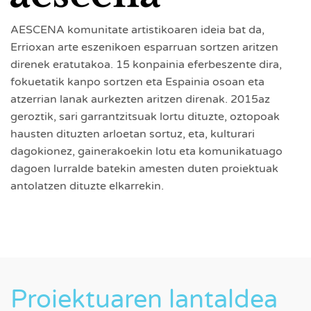
AESCENA komunitate artistikoaren ideia bat da,
Errioxan arte eszenikoen esparruan sortzen aritzen
direnek eratutakoa. 15 konpainia eferbeszente dira,
fokuetatik kanpo sortzen eta Espainia osoan eta
atzerrian lanak aurkezten aritzen direnak. 2015az
geroztik, sari garrantzitsuak lortu dituzte, oztopoak
hausten dituzten arloetan sortuz, eta, kulturari
dagokionez, gainerakoekin lotu eta komunikatuago
dagoen lurralde batekin amesten duten proiektuak
antolatzen dituzte elkarrekin.
Proiektuaren lantaldea