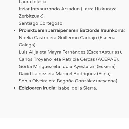
Laura Iglesia.
Itziar Intxaurrondo Arzadun (Letra Hizkuntza
Zerbitzuak).
Santiago Cortegoso.
Proiektuaren Jarraipenaren Batzorde Iraunkorra:
Noelia Castro eta Guillermo Carbajo (Escena
Galega).
Luis Alija eta Mayra Fernández (EscenAsturias).
Carlos Troyano eta Patricia Cercas (ACEPAE).
Gorka Mínguez eta Idoia Ayestaran (Eskena).
David Lainez eta Martxel Rodríguez (Esna).
Sónia Olveira eta Begoña González (aescena)
Edizioaren irudia:
Isabel de la Sierra.