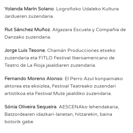
Yolanda Marín Solano
. Logroñoko Udaleko Kultura
Jardueren zuzendaria.
Rut Sánchez Muñoz
. Algazara Escuela y Compañía de
Danzako zuzendaria.
Jorge Luis Tesone
. Chamán Producciones etxeko
zuzendaria eta FITLO Festival Iberoamericano de
Teatro de La Rioja jaialdiaren zuzendaria.
Fernando Moreno Alonso
. El Perro Azul konpainiako
aktorea eta ekoizlea, Festival Teatreako zuzendari
artistikoa eta Festival Mute jaialdiko zuzendaria.
Sónia Oliveira Sequeira
. AESCENAko lehendakaria,
Batzordearen idazkari-lanetan, hitzarekin, baina
botorik gabe.