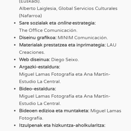
(Euskadi).
Alberto Laiglesia, Global Servicios Culturales
(Nafarroa)
Sare sozialak eta
online
estrategia:
The Office Comunicación.
Diseinu grafikoa:
MINIM Comunicación.
Materialak prestatzea eta inprimategia:
LAU
Creaciones
.
Web diseinua:
Diego Seixo.
Argazki-estaldura:
Miguel Lamas Fotografía eta Ana Martín-
Estudio La Central.
Bideo-estaldura:
Miguel Lamas Fotografía eta Ana Martín-
Estudio La Central.
Bideoen edizioa eta muntaketa:
Miguel Lamas
Fotografía.
Itzulpenak eta hizkuntza-aholkularitza: