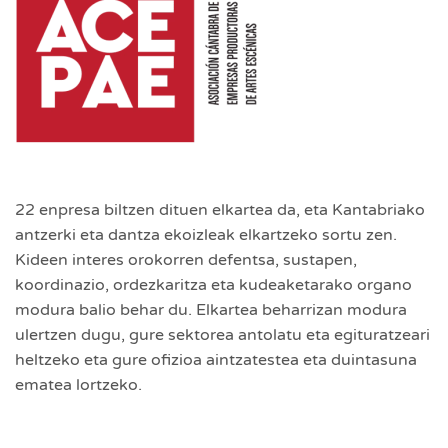
22 enpresa biltzen dituen elkartea da, eta Kantabriako
antzerki eta dantza ekoizleak elkartzeko sortu zen.
Kideen interes orokorren defentsa, sustapen,
koordinazio, ordezkaritza eta kudeaketarako organo
modura balio behar du. Elkartea beharrizan modura
ulertzen dugu, gure sektorea antolatu eta egituratzeari
heltzeko eta gure ofizioa aintzatestea eta duintasuna
ematea lortzeko.