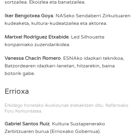
sortzailea. Ekoizlea eta banatzailea.
Iker Bengotxea Goya
. NASeko Sendaberri Zirkuituaren
kudeaketa, kultura-kudeatzailea eta aktorea.
Martxel Rodríguez Etxabide
. Led Silhouette
konpainiako zuzendarikidea.
Vanessa Chacín Romero
. ESNAko idazkari teknikoa,
Batzordearen idazkari-lanetan, hitzarekin, baina
botorik gabe.
Errioxa
Erkidego honetako ikuskizunak erabakitzen ditu: Nafarroako
Foru Komunitatea.
Gabriel Santos Ruiz
. Kultura Sustapenerako
Zerbitzuaren burua (Errioxako Gobernua).