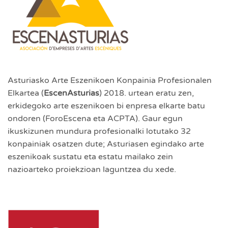
Asturiasko Arte Eszenikoen Konpainia Profesionalen
Elkartea (
EscenAsturias
) 2018. urtean eratu zen,
erkidegoko arte eszenikoen bi enpresa elkarte batu
ondoren (ForoEscena eta ACPTA). Gaur egun
ikuskizunen mundura profesionalki lotutako 32
konpainiak osatzen dute; Asturiasen egindako arte
eszenikoak sustatu eta estatu mailako zein
nazioarteko proiekzioan laguntzea du xede.