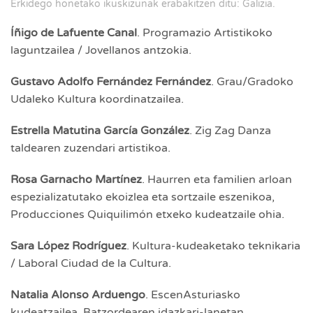
Erkidego honetako ikuskizunak erabakitzen ditu: Galizia.
Íñigo de Lafuente Canal
. Programazio Artistikoko
laguntzailea / Jovellanos antzokia.
Gustavo Adolfo Fernández Fernández
. Grau/Gradoko
Udaleko Kultura koordinatzailea.
Estrella Matutina García González
. Zig Zag Danza
taldearen zuzendari artistikoa.
Rosa Garnacho Martínez
. Haurren eta familien arloan
espezializatutako ekoizlea eta sortzaile eszenikoa,
Producciones Quiquilimón etxeko kudeatzaile ohia.
Sara López Rodríguez
. Kultura-kudeaketako teknikaria
/ Laboral Ciudad de la Cultura.
Natalia Alonso Arduengo
. EscenAsturiasko
kudeatzailea, Batzordearen idazkari-lanetan,