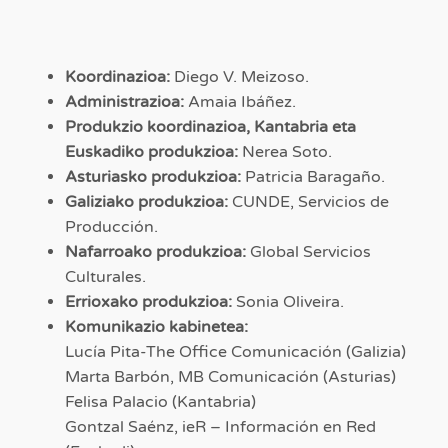
Koordinazioa:
Diego V. Meizoso.
Administrazioa:
Amaia Ibáñez.
Produkzio koordinazioa, Kantabria eta
Euskadiko produkzioa:
Nerea Soto.
Asturiasko produkzioa:
Patricia Baragaño.
Galiziako produkzioa:
CUNDE, Servicios de
Producción.
Nafarroako produkzioa:
Global Servicios
Culturales.
Errioxako produkzioa:
Sonia Oliveira.
Komunikazio kabinetea:
Lucía Pita-The Office Comunicación (Galizia)
Marta Barbón, MB Comunicación (Asturias)
Felisa Palacio
(Kantabria)
Gontzal Saénz, ieR – Información en Red