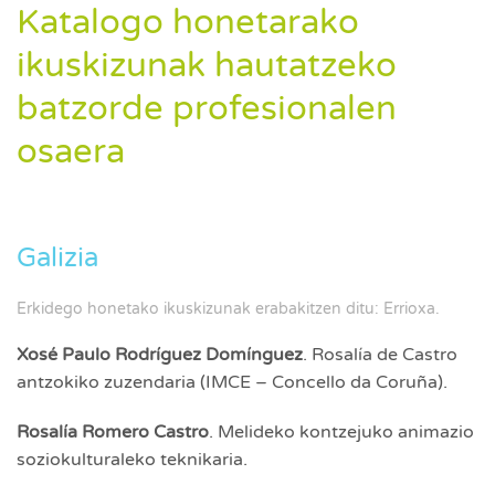
Katalogo honetarako
ikuskizunak hautatzeko
batzorde profesionalen
osaera
Galizia
Erkidego honetako ikuskizunak erabakitzen ditu: Errioxa.
Xosé Paulo Rodríguez Domínguez
. Rosalía de Castro
antzokiko zuzendaria (IMCE – Concello da Coruña).
Rosalía Romero Castro
. Melideko kontzejuko animazio
soziokulturaleko teknikaria.