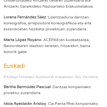
Unibertsitateko Antzerki Gelaren zuzendaria eta
Antzerki Garaikideko Nazioarteko Erakusketakoa.
Lorena Fernández Sáez
. Lizentziaduna dantzan:
koreografoa, errepositore koreografikoa eta arte
eszenikoetan heziketa-proiektuen zuzendaria.
Marta López Royano
. ACEPAEren kudeatzailea,
Batzordearen idazkari-lanetan, hitzarekin, baina
botorik gabe.
Euskadi
Erkidego honetako ikuskizunak erabakitzen ditu: Kantabria.
Bertha Bermúdez Pascual
. Dantzaz konpainiako
proiektu-zuzendaria.
Idoia Ayestarán Aristoy
. Cía Panta Rhei konpainiako