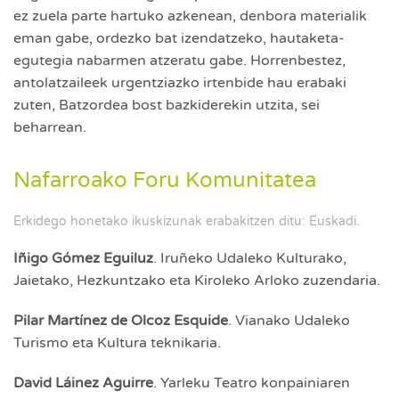
ez zuela parte hartuko azkenean, denbora materialik
eman gabe, ordezko bat izendatzeko, hautaketa-
egutegia nabarmen atzeratu gabe. Horrenbestez,
antolatzaileek urgentziazko irtenbide hau erabaki
zuten, Batzordea bost bazkiderekin utzita, sei
beharrean.
Nafarroako Foru Komunitatea
Erkidego honetako ikuskizunak erabakitzen ditu: Euskadi.
Iñigo Gómez Eguiluz
. Iruñeko Udaleko Kulturako,
Jaietako, Hezkuntzako eta Kiroleko Arloko zuzendaria.
Pilar Martínez de Olcoz Esquide
. Vianako Udaleko
Turismo eta Kultura teknikaria.
David Láinez Aguirre
. Yarleku Teatro konpainiaren