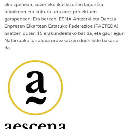
ekoizpenean, zuzeneko ikuskizunen laguntza
teknikoan eta kultura- eta arte-proiektuen
garapenean. Era berean, ESNA Antzerki eta Dantza
Enpresen Elkarteen Estatuko Federazioa (FAETEDA)
osatzen duten 15 erakundeetako bat da, eta gaur egun
Nafarroako lurraldea ordezkatzen duen kide bakarra
da.