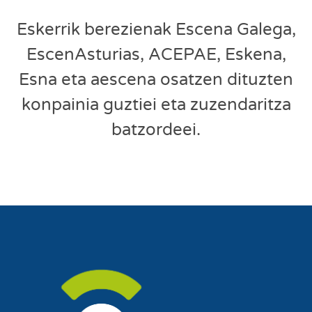
Eskerrik berezienak Escena Galega,
EscenAsturias, ACEPAE,
Eskena,
Esna eta aescena
osatzen dituzten
konpainia guztiei eta zuzendaritza
batzordeei.