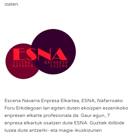
izaten.
Escena Navarra Enpresa Elkartea, ESNA, Nafarroako
Foru Erkidegoan lan egiten duten ekoizpen eszenikoko
enpresen elkarte profesionala da. Gaur egun, 7
enpresa elkartuk osatzen dute ESNA. Guztiek ibilbide
luzea dute antzerki- eta magia-ikuskizunen