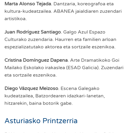
Marta Alonso Tejada
. Dantzaria, koreografoa eta
kultura-kudeatzailea. ABANEA jaialdiaren zuzendari
artistikoa.
Juan Rodríguez Santiago
. Galgo Azul Espazo
Culturako zuzendaria. Haurren eta familien arloan
espezializatutako aktorea eta sortzaile eszenikoa.
Cristina Domínguez Dapena
. Arte Dramatikoko Goi
Mailako Eskolako irakaslea (ESAD Galicia). Zuzendari
eta sortzaile eszenikoa.
Diego Vázquez Meizoso
. Escena Galegako
kudeatzailea, Batzordearen idazkari-lanetan,
hitzarekin, baina botorik gabe.
Asturiasko Printzerria