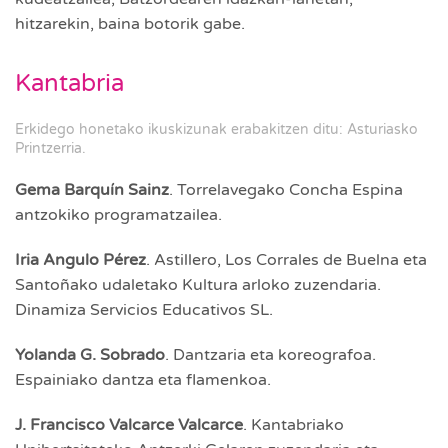
hitzarekin, baina botorik gabe.
Kantabria
Erkidego honetako ikuskizunak erabakitzen ditu: Asturiasko
Printzerria.
Gema Barquín Sainz
. Torrelavegako Concha Espina
antzokiko programatzailea.
Iria Angulo Pérez
. Astillero, Los Corrales de Buelna eta
Santoñako udaletako Kultura arloko zuzendaria.
Dinamiza Servicios Educativos SL.
Yolanda G. Sobrado
. Dantzaria eta koreografoa.
Espainiako dantza eta flamenkoa.
J. Francisco Valcarce Valcarce
. Kantabriako