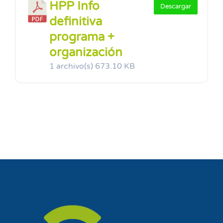
HPP Info
Descargar
definitiva
programa +
organización
1 archivo(s)
673.10 KB