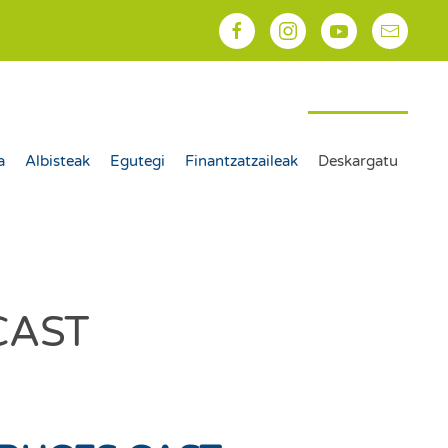
a
Albisteak
Egutegi
Finantzatzaileak
Deskargatu
CAST