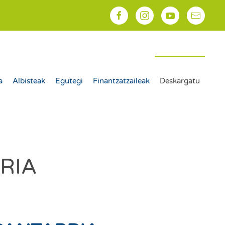
a
Albisteak
Egutegi
Finantzatzaileak
Deskargatu
RIA