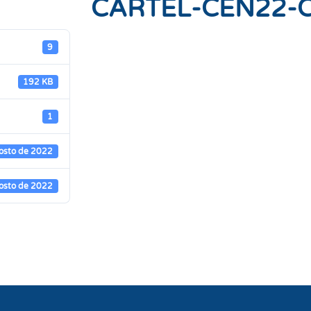
CARTEL-CEN22-
9
192 KB
1
osto de 2022
osto de 2022