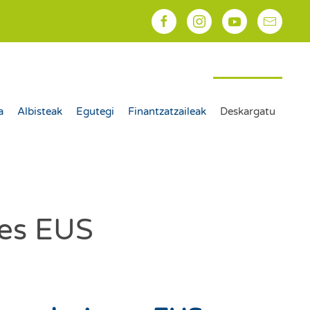
a
Albisteak
Egutegi
Finantzatzaileak
Deskargatu
nes EUS