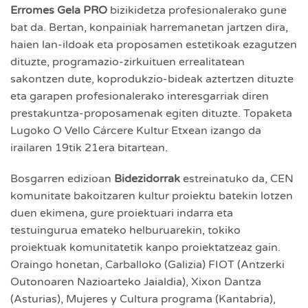
Erromes Gela PRO
bizikidetza profesionalerako gune
bat da. Bertan, konpainiak harremanetan jartzen dira,
haien lan-ildoak eta proposamen estetikoak ezagutzen
dituzte, programazio-zirkuituen errealitatean
sakontzen dute, koprodukzio-bideak aztertzen dituzte
eta garapen profesionalerako interesgarriak diren
prestakuntza-proposamenak egiten dituzte. Topaketa
Lugoko O Vello Cárcere Kultur Etxean izango da
irailaren 19tik 21era bitartean.
Bosgarren edizioan
Bidezidorrak
estreinatuko da, CEN
komunitate bakoitzaren kultur proiektu batekin lotzen
duen ekimena, gure proiektuari indarra eta
testuingurua emateko helburuarekin, tokiko
proiektuak komunitatetik kanpo proiektatzeaz gain.
Oraingo honetan, Carballoko (Galizia) FIOT (Antzerki
Outonoaren Nazioarteko Jaialdia), Xixon Dantza
(Asturias), Mujeres y Cultura programa (Kantabria),