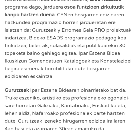
programa dago,
jarduera osoa funtzioen zirkuitutik
kanpo hartzen duena.
CENen bosgarren edizioaren
hazkundea programazio horren jardueretan ere
islatzen da: Gurutzeak y Erromes Gela PRO proiektuak
indartzea, Bideko ESADS programazio pedagogikoa
finkatzea, tailerrak, solasaldiak eta publikoarekin 30
topaketa baino gehiago egitea. Ipar Eszena Bidea
Ikuskizun Gomendatuen Katalogoak eta Konstelazioei
begira ekimenak borobilduko dute bosgarren
edizioaren eskaintza.
Gurutzeak
Ipar Eszena Bidearen oinarrietako bat da.
Truke eszeniko, artistiko eta profesionaleko egonaldi-
sare horretan Galiziako, Kantabriako, Euskadiko eta,
lehen aldiz, Nafarroako profesionalek parte hartzen
dute. Gurutzeak izeneko hirugarren edizioa irailaren
4an hasi eta azaroaren 30ean amaituko da.