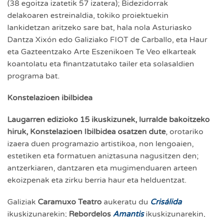
(38 egoitza izatetik 57 izatera); Bidezidorrak
delakoaren estreinaldia, tokiko proiektuekin
lankidetzan aritzeko sare bat, hala nola Asturiasko
Dantza Xixón edo Galiziako FIOT de Carballo, eta Haur
eta Gazteentzako Arte Eszenikoen Te Veo elkarteak
koantolatu eta finantzatutako tailer eta solasaldien
programa bat.
Konstelazioen ibilbidea
Laugarren edizioko 15 ikuskizunek, lurralde bakoitzeko
hiruk, Konstelazioen Ibilbidea osatzen dute
, orotariko
izaera duen programazio artistikoa, non lengoaien,
estetiken eta formatuen aniztasuna nagusitzen den;
antzerkiaren, dantzaren eta mugimenduaren arteen
ekoizpenak eta zirku berria haur eta helduentzat.
Galiziak
Caramuxo Teatro
aukeratu du
Crisálida
ikuskizunarekin;
Rebordelos
Amantis
ikuskizunarekin,