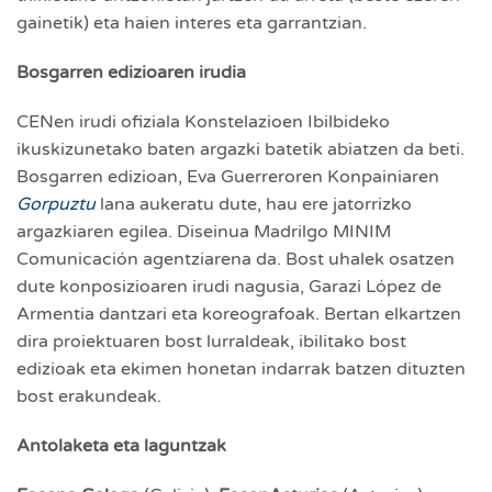
gainetik) eta haien interes eta garrantzian.
Bosgarren edizioaren irudia
CENen irudi ofiziala Konstelazioen Ibilbideko
ikuskizunetako baten argazki batetik abiatzen da beti.
Bosgarren edizioan, Eva Guerreroren Konpainiaren
Gorpuztu
lana aukeratu dute, hau ere jatorrizko
argazkiaren egilea. Diseinua Madrilgo MINIM
Comunicación agentziarena da. Bost uhalek osatzen
dute konposizioaren irudi nagusia, Garazi López de
Armentia dantzari eta koreografoak. Bertan elkartzen
dira proiektuaren bost lurraldeak, ibilitako bost
edizioak eta ekimen honetan indarrak batzen dituzten
bost erakundeak.
Antolaketa eta laguntzak