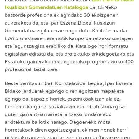
Ikuskizun Gomendatuen Katalogoa
da. CENeko
batzorde profesionalek egindako 30 ekoizpenen
aukeraketa da, eta Ipar Eszena Bidea Ikuskizun
Gomendatua zigilua eramango dute. Kalitate-marka
hori proiektuaren eremutik kanpo banatzeko sustapen
eta laguntza gisa erabiliko da. Katalogo hori formatu
digitalean editatu da, eta proiektuko erkidegoetako eta
Estatuko gainerako erkidegoetako programazioko 400
profesionali bidali zaie.
Beste berritasun bat: Konstelazioei begira, Ipar Eszena
Bideko jarduerak egongo diren egoitzen mapaketa
egingo da, espazio horiek, eszenikoak izan ala ez,
herrien elkargune, sozializazio eta intrahistoria gisa
duten garrantzian arreta jartzeko, ondare edo
arkitektura baliotik harago. Dagoeneko mota
horretakoak diren egoitzez gain, ekimen honek herri
txikietako antzokietan jartzen du arreta (beste ezeren