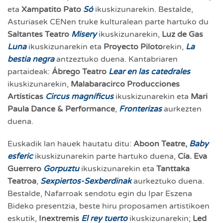
eta
Xampatito Pato
Só
ikuskizunarekin. Bestalde,
Asturiasek CENen truke kulturalean parte hartuko du
Saltantes Teatro
Misery
ikuskizunarekin,
Luz de Gas
Luna
ikuskizunarekin eta
Proyecto Piloto
rekin,
La
bestia negra
antzeztuko duena. Kantabriaren
partaideak:
Ábrego Teatro
Lear en las catedrales
ikuskizunarekin,
Malabaracirco Producciones
Artísticas
Circus magníficus
ikuskizunarekin eta
Mari
Paula
Dance & Performance
,
Fronterizas
aurkezten
duena.
Euskadik lan hauek hautatu ditu:
Aboon Teatre,
Baby
esferic
ikuskizunarekin parte hartuko duena,
Cía.
Eva
Guerrero
Gorpuztu
ikuskizunarekin eta
Tanttaka
Teatroa
,
Sexpiertos-Sexberdinak
aurkeztuko duena.
Bestalde, Nafarroak sendotu egin du Ipar Eszena
Bideko presentzia, beste hiru proposamen artistikoen
eskutik,
Inextremis
El rey tuerto
ikuskizunarekin;
Led