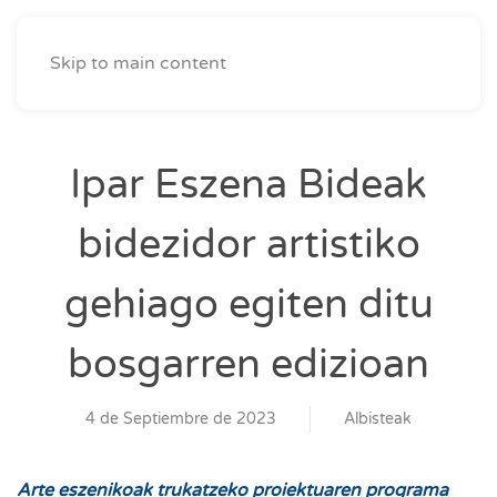
Skip to main content
Ipar Eszena Bideak
bidezidor artistiko
gehiago egiten ditu
bosgarren edizioan
4 de Septiembre de 2023
Albisteak
Arte eszenikoak trukatzeko proiektuaren programa