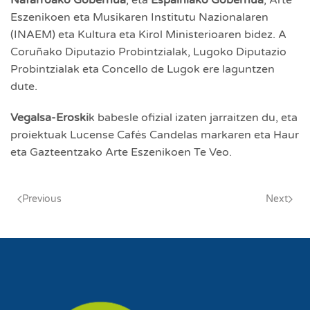
Nafarroako Gobernua
, eta
E
spainiako Gobernua
, Arte
Eszenikoen eta Musikaren Institutu Nazionalaren
(INAEM) eta Kultura eta Kirol Ministerioaren bidez. A
Coruñako Diputazio Probintzialak, Lugoko Diputazio
Probintzialak eta Concello de Lugok ere laguntzen
dute.
Vegalsa-Eroski
k babesle ofizial izaten jarraitzen du, eta
proiektuak Lucense Cafés Candelas markaren eta Haur
eta Gazteentzako Arte Eszenikoen Te Veo.
Previous
Next