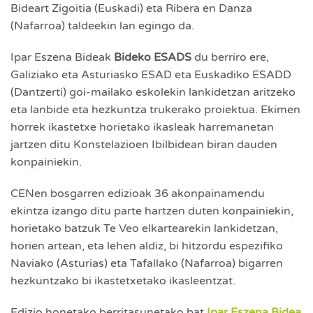
Bideart Zigoitia (Euskadi) eta Ribera en Danza
(Nafarroa) taldeekin lan egingo da.
Ipar Eszena Bideak
Bideko ESADS
du berriro ere,
Galiziako eta Asturiasko ESAD eta Euskadiko ESADD
(Dantzerti) goi-mailako eskolekin lankidetzan aritzeko
eta lanbide eta hezkuntza trukerako proiektua. Ekimen
horrek ikastetxe horietako ikasleak harremanetan
jartzen ditu Konstelazioen Ibilbidean biran dauden
konpainiekin.
CENen bosgarren edizioak 36 akonpainamendu
ekintza izango ditu parte hartzen duten konpainiekin,
horietako batzuk Te Veo elkartearekin lankidetzan,
horien artean, eta lehen aldiz, bi hitzordu espezifiko
Naviako (Asturias) eta Tafallako (Nafarroa) bigarren
hezkuntzako bi ikastetxetako ikasleentzat.
Edizio honetako berritasunetako bat
Ipar Eszena Bidea