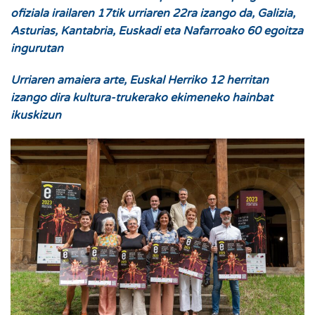
ofiziala irailaren 17tik urriaren 22ra izango da, Galizia,
Asturias, Kantabria, Euskadi eta Nafarroako 60 egoitza
ingurutan
Urriaren amaiera arte, Euskal Herriko 12 herritan
izango dira kultura-trukerako ekimeneko hainbat
ikuskizun