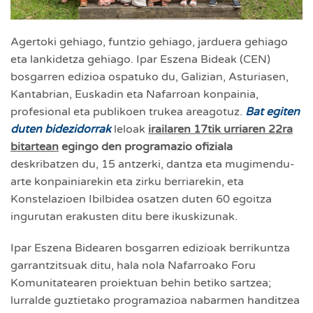
Agertoki gehiago, funtzio gehiago, jarduera gehiago
eta lankidetza gehiago. Ipar Eszena Bideak (CEN)
bosgarren edizioa ospatuko du, Galizian, Asturiasen,
Kantabrian, Euskadin eta Nafarroan konpainia,
profesional eta publikoen trukea areagotuz.
Bat egiten
duten bidezidorrak
leloak
irailaren 17tik urriaren 22ra
bitartean
egingo den programazio ofiziala
deskribatzen du, 15 antzerki, dantza eta mugimendu-
arte konpainiarekin eta zirku berriarekin, eta
Konstelazioen Ibilbidea osatzen duten 60 egoitza
ingurutan erakusten ditu bere ikuskizunak.
Ipar Eszena Bidearen bosgarren edizioak berrikuntza
garrantzitsuak ditu, hala nola Nafarroako Foru
Komunitatearen proiektuan behin betiko sartzea;
lurralde guztietako programazioa nabarmen handitzea