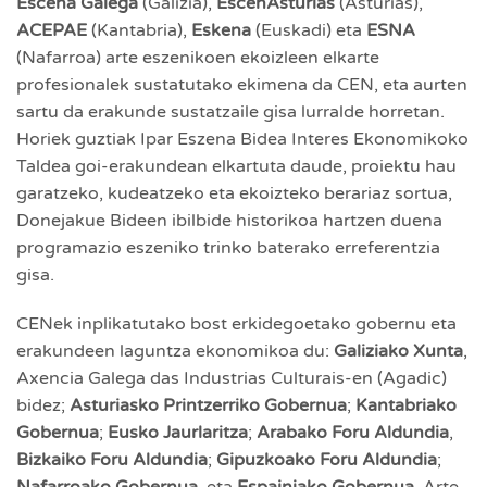
Escena Galega
(Galizia),
EscenAsturias
(Asturias),
ACEPAE
(Kantabria),
Eskena
(Euskadi) eta
ESNA
(Nafarroa) arte eszenikoen ekoizleen elkarte
profesionalek sustatutako ekimena da CEN, eta aurten
sartu da erakunde sustatzaile gisa lurralde horretan.
Horiek guztiak Ipar Eszena Bidea Interes Ekonomikoko
Taldea goi-erakundean elkartuta daude, proiektu hau
garatzeko, kudeatzeko eta ekoizteko berariaz sortua,
Donejakue Bideen ibilbide historikoa hartzen duena
programazio eszeniko trinko baterako erreferentzia
gisa.
CENek inplikatutako bost erkidegoetako gobernu eta
erakundeen laguntza ekonomikoa du:
Galiziako Xunta
,
Axencia Galega das Industrias Culturais-en (Agadic)
bidez;
Asturiasko Printzerriko Gobernua
;
Kantabriako
Gobernua
;
Eusko Jaurlaritza
;
Arabako Foru Aldundia
,
Bizkaiko Foru Aldundia
;
Gipuzkoako Foru Aldundia
;