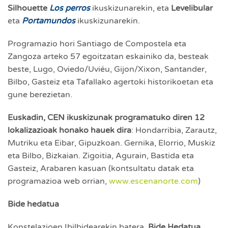
Silhouette
Los perros
ikuskizunarekin, eta
Levelibular
eta
Portamundos
ikuskizunarekin.
Programazio hori Santiago de Compostela eta
Zangoza arteko 57 egoitzatan eskainiko da, besteak
beste, Lugo, Oviedo/Uviéu, Gijon/Xixon, Santander,
Bilbo, Gasteiz eta Tafallako agertoki historikoetan eta
gune berezietan.
Euskadin, CEN ikuskizunak programatuko diren 12
lokalizazioak honako hauek dira
: Hondarribia, Zarautz,
Mutriku eta Eibar, Gipuzkoan. Gernika, Elorrio, Muskiz
eta Bilbo, Bizkaian. Zigoitia, Agurain, Bastida eta
Gasteiz, Arabaren kasuan (kontsultatu datak eta
programazioa web orrian,
www.escenanorte.com
)
Bide hedatua
Konstelazioen Ibilbidearekin batera,
Bide Hedatua