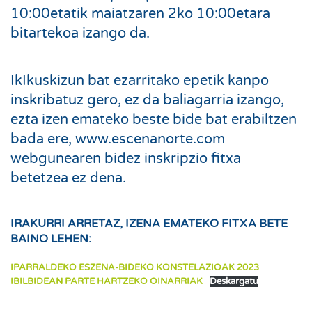
10:00etatik maiatzaren 2ko 10:00etara
bitartekoa izango da.
IkIkuskizun bat ezarritako epetik kanpo
inskribatuz gero, ez da baliagarria izango,
ezta izen emateko beste bide bat erabiltzen
bada ere, www.escenanorte.com
webgunearen bidez inskripzio fitxa
betetzea ez dena.
IRAKURRI ARRETAZ, IZENA EMATEKO FITXA BETE
BAINO LEHEN:
IPARRALDEKO ESZENA-BIDEKO KONSTELAZIOAK 2023
IBILBIDEAN PARTE HARTZEKO OINARRIAK
Deskargatu