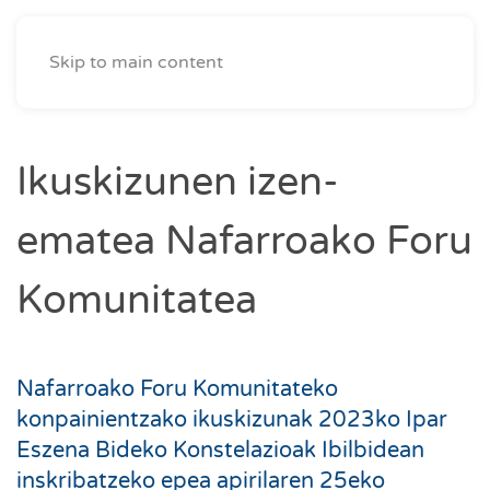
Skip to main content
Ikuskizunen izen-
ematea Nafarroako Foru
Komunitatea
Nafarroako Foru Komunitateko
konpainientzako ikuskizunak 2023ko Ipar
Eszena Bideko Konstelazioak Ibilbidean
inskribatzeko epea apirilaren 25eko