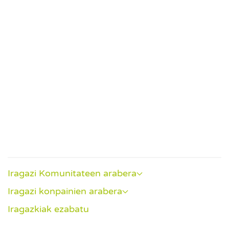
Event
Iragazi Komunitateen arabera
Iragazi konpainien arabera
Iragazkiak ezabatu