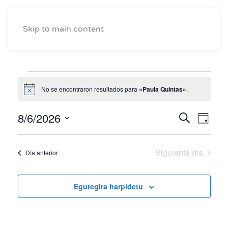
Skip to main content
Eventos
No se encontraron resultados para
«Paula Quintas»
.
Notice
for
8/6/2026
Naveg
Nav
Buscar
6
Egun
Seleccionar
de
de
Agosto,
fecha.
vist
Siguiente día
Día anterior
búsqu
2026
de
y
Eve
Egutegira harpidetu
vistas
de