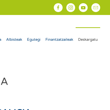
a
Albisteak
Egutegi
Finantzatzaileak
Deskargatu
IA