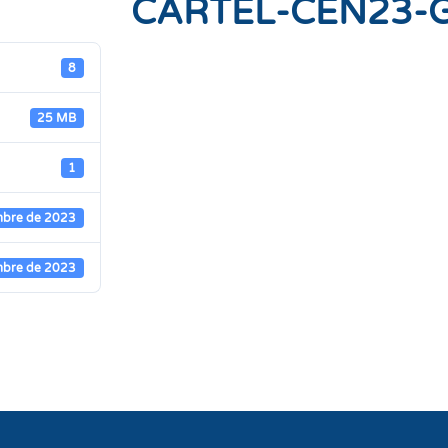
CARTEL-CEN23-G
8
25 MB
1
mbre de 2023
mbre de 2023