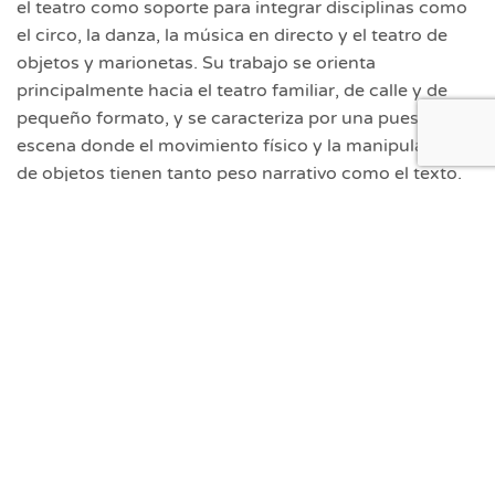
el teatro como soporte para integrar disciplinas como
el circo, la danza, la música en directo y el teatro de
objetos y marionetas. Su trabajo se orienta
principalmente hacia el teatro familiar, de calle y de
pequeño formato, y se caracteriza por una puesta en
escena donde el movimiento físico y la manipulación
de objetos tienen tanto peso narrativo como el texto.
En su trayectoria destacan montajes como ‘Nube,
Nube, Sol’, ‘Ghop!’, ‘De Vilatriste a Vilalegre’ y ‘Voo’,
producciones que reflejan su modelo de creación
interdisciplinar y su formación técnica en diversas
áreas artísticas.