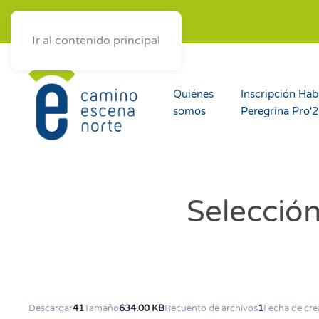
ES
AST
EUS
GAL
Ir al contenido principal
Quiénes
Inscripción Hab
somos
Peregrina Pro'
Selección
Descargar
41
Tamaño
634.00 KB
Recuento de archivos
1
Fecha de cre