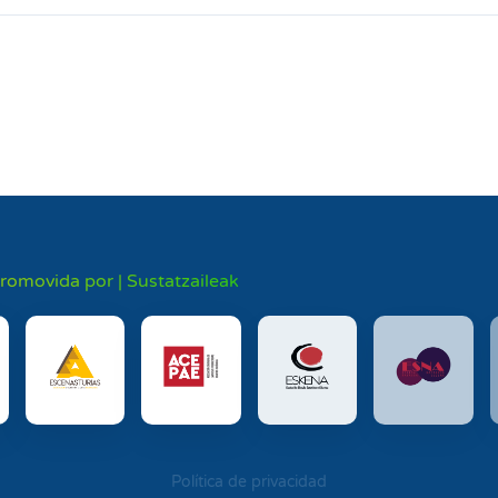
promovida por | Sustatzaileak
Política de privacidad