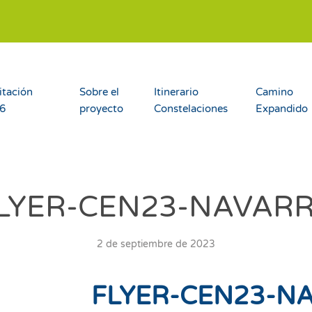
itación
Sobre el
Itinerario
Camino
26
proyecto
Constelaciones
Expandido
LYER-CEN23-NAVAR
2 de septiembre de 2023
FLYER-CEN23-N