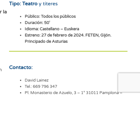
Tipo: Teatro
y títeres
 la
Público: Todos los públicos
Duración: 50’
Idioma: Castellano – Euskera
Estreno: 27 de febrero de 2024. FETEN, Gijón.
Principado de Asturias
Contacto:
n
David Lainez
Tel.: 669 796 347
Pl. Monasterio de Azuelo, 3 – 1° 31011 Pamplona –
ras
Navarra
correo-e
web