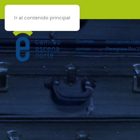
ES
AST
EUS
GAL
Ir al contenido principal
Quiénes
Inscripción Hab
somos
Peregrina Pro'