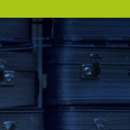
itación
Sobre el
Itinerario
Camino
26
proyecto
Constelaciones
Expandido