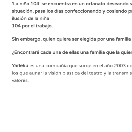
‘La niña 104’ se encuentra en un orfanato deseando s
situación, pasa los días confeccionando y cosiendo p
ilusión de la niña
104 por el trabajo.
Sin embargo, quien quiera ser elegida por una familia
¿Encontrará cada una de ellas una familia que la quie
Yarleku
es una compañía que surge en el año 2003 co
los que aunar la visión plástica del teatro y la transmi
valores.
Hoy damos un paso más. Hemos apostado firmemente p
-‘Los ladrones de tiempo’, ‘La niña 104’ y ‘La casa 
una experiencia
escénica más inclusiva:
Audiodescripción y sonido amplificado individu