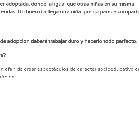
er adoptada, donde, al igual que otras niñas en su misma
rendas. Un buen día llega otra niña que no parece compartir
 de adopción deberá trabajar duro y hacerlo todo perfecto.
ra?
n afán de crear espectáculos de carácter socioeducativo e
sión de
or la accesibilidad, incorporando en tres de nuestras ob
más pequeña’- cuatro medidas fundamentales que garantizan
al.