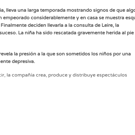
ria, lleva una larga temporada mostrando signos de que alg
han empeorado considerablemente y en casa se muestra esq
Finalmente deciden llevarla a la consulta de Leire, la
 suceso. La niña ha sido rescatada gravemente herida al pie
vela la presión a la que son sometidos los niños por una
ente depresiva.
ecir, la compañía crea, produce y distribuye espectáculos
rupo, desde el germen inicial hasta su final sobre el
ciones de nuestro tiempo, basado en el teatro aristotélico
tilidades que ofrece el teatro posdramático, en cada momen