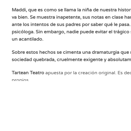
Maddi, que es como se llama la niña de nuestra histo
va bien. Se muestra inapetente, sus notas en clase 
ante los intentos de sus padres por saber qué le pasa. 
psicóloga. Sin embargo, nadie puede evitar el trágico
un acantilado.
Sobre estos hechos se cimenta una dramaturgia que re
sociedad quebrada, cruelmente exigente y absolutam
Tartean Teatro
apuesta por la creación original. Es d
propios.
Todas nuestras obras son originales y las creamos en g
escenario.
Es un teatro contemporáneo que habla de las preocupa
palabra y la trama), utilizando las nuevas formas y u
según lo requiera la propuesta.