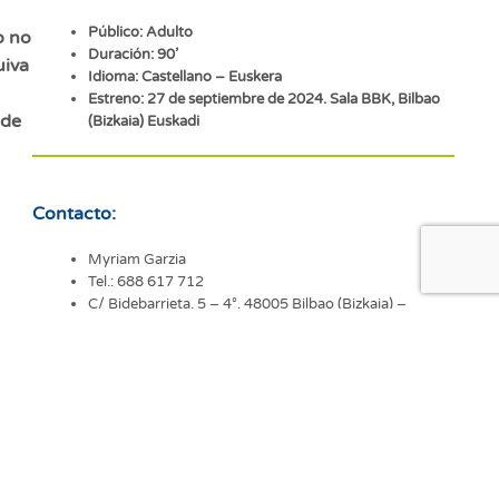
Público: Adulto
o no
Duración: 90’
uiva
Idioma: Castellano – Euskera
Estreno: 27 de septiembre de 2024. Sala BBK, Bilbao
 de
(Bizkaia) Euskadi
Contacto:
Myriam Garzia
Tel.: 688 617 712
C/ Bidebarrieta, 5 – 4°. 48005 Bilbao (Bizkaia) –
Euskadi
correo-e
web
 (la
to y