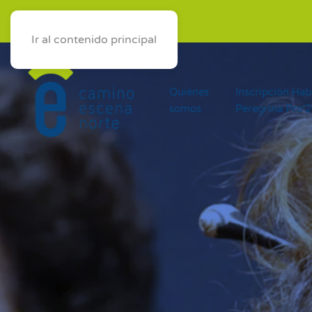
ES
AST
EUS
GAL
Ir al contenido principal
Quiénes
Inscripción Hab
somos
Peregrina Pro'