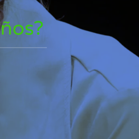
iños?