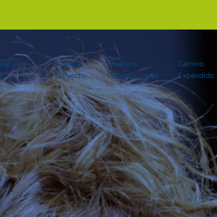
itación
Sobre el
Itinerario
Camino
26
proyecto
Constelaciones
Expandido