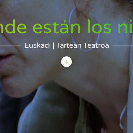
de están los n
Euskadi | Tartean Teatroa