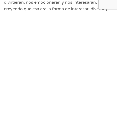
divirtieran, nos emocionaran y nos interesaran,
creyendo que esa era la forma de interesar, divertir y
emocionar a la gente.
Tipo: Teatro
Público: Todos los públicos
Duración: 75’