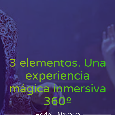
3 elementos. Una
experiencia
mágica inmersiva
360º
Hodei | Navarra