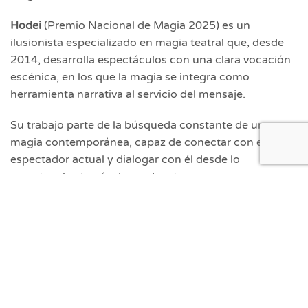
Hodei
(Premio Nacional de Magia 2025) es un
ilusionista especializado en magia teatral que, desde
2014, desarrolla espectáculos con una clara vocación
escénica, en los que la magia se integra como
herramienta narrativa al servicio del mensaje.
Su trabajo parte de la búsqueda constante de una
magia contemporánea, capaz de conectar con el
espectador actual y dialogar con él desde lo
emocional, a través de producciones que generan una
experiencia compartida.
Con formación y recorrido ligados al teatro desde la
infancia, sus propuestas combinan texto, comedia
gestual y una puesta en escena cuidada.
Además, ha llevado su magia a Francia, Portugal y
Alemania, ha asesorado en cine, musicales y