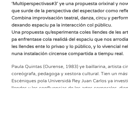
‘Multiperspectivas#3’ ye una propuesta orixinal y no
que surde de la perspectiva del espectador como re
Combina improvisación teatral, danza, circu y perfor
dexando espaciu pa la interacción col públicu.
Una propuesta qu’esperimenta coles llendes de les ar
pa enfrentase cola realidá del espaciu que nos arrodia
les llendes ente lo privao y lo público, y lo vivencial ne
nuna instalación circense compartida a tiempu real.
Paula Quintas (Ourense, 1983) ye baillarina, artista ci
coreógrafa, pedagoga y xestora cultural. Tien un más
Escéniques pola Universidá Rey Juan Carlos ya investi
llendes y les confluencias de les artes corporales, dien
Programa de Doctoráu en Creación ya Investigación n
Contemporáneu, na Universidá de Vigo.
Paula Quintas Cía.
ye una compañía con una trayecto
diez años produciendo espectáculos de formatos y di
diverses. Hibridar danza y circu ye la so marca. El so 