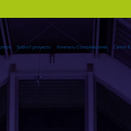
somos
Sobro’l proyectu
Itinerariu Constelaciones
Camín E