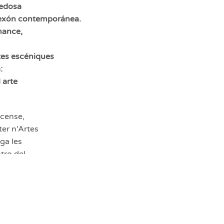
vedosa
flexón contemporánea.
mance,
tes escéniques
:
l arte
rcense,
ter n’Artes
ga les
tro del
’Arte
ria de
sciplines
trabayu