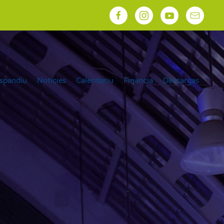
spandíu
Noticies
Calendariu
Financia
Descargas