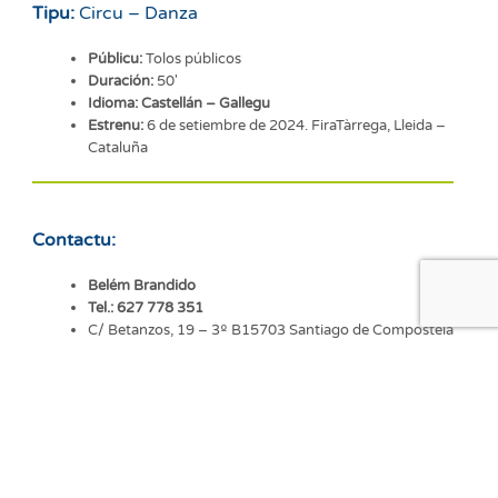
Tipu:
Circu – Danza
Públicu:
Tolos públicos
Duración:
50′
Idioma: Castellán – Gallegu
Estrenu:
6 de setiembre de 2024. FiraTàrrega, Lleida –
Cataluña
Contactu:
Belém Brandido
Tel.: 627 778 351
C/ Betanzos, 19 – 3º B15703 Santiago de Compostela
(A Coruña) – Galicia
correo-e
web