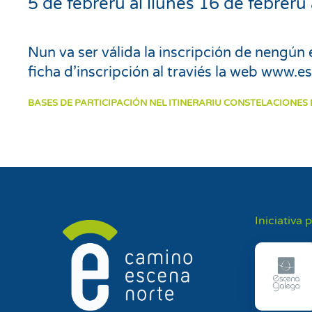
5 de febreru al llunes 16 de febreru 
Nun va ser válida la inscripción de nengún 
ficha d’inscripción al traviés la web www.
BASES DE PARTICIPACIÓN NEL ITINERARIU CONSTELACIONES
Iniciativa 