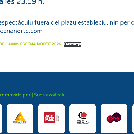
a les 23.59 h.
espectáculu fuera del plazu establecíu, nin per 
escenanorte.com
 DE CAMÍN ESCENA NORTE 2026
Descarga
promovida por | Sustatzaileak