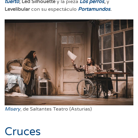
tuerto
; Led Silhouette
y la pieza
Los perros
,
y
Levelibular
con
su espectáculo
Portamundos
.
Misery
, de Saltantes Teatro (Asturias)
Cruces