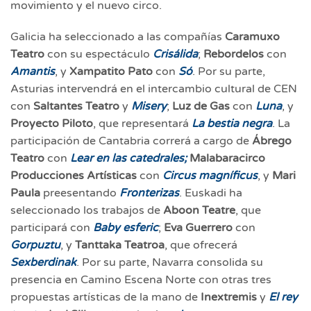
movimiento y el nuevo circo.
Galicia ha seleccionado a las compañías
Caramuxo
Teatro
con su espectáculo
Crisálida
;
Rebordelos
con
Amantis
, y
Xampatito Pato
con
Só
. Por su parte,
Asturias intervendrá en el intercambio cultural de CEN
con
Saltantes Teatro
y
Misery
;
Luz de Gas
con
Luna
, y
Proyecto Piloto
, que representará
La bestia negra
. La
participación de Cantabria correrá a cargo de
Ábrego
Teatro
con
Lear en las catedrales;
Malabaracirco
Producciones Artísticas
con
Circus magníficus
, y
Mari
Paula
preesentando
Fronterizas
. Euskadi ha
seleccionado los trabajos de
Aboon Teatre
, que
participará con
Baby esferic
;
Eva Guerrero
con
Gorpuztu
, y
Tanttaka Teatroa
, que ofrecerá
Sexberdinak
. Por su parte, Navarra consolida su
presencia en Camino Escena Norte con otras tres
propuestas artísticas de la mano de
Inextremis
y
El rey