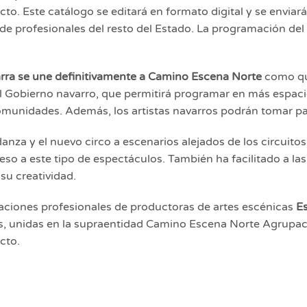
to. Este catálogo se editará en formato digital y se enviará
e profesionales del resto del Estado. La programación del 
rra se une definitivamente a Camino Escena Norte
como qu
el Gobierno navarro, que permitirá programar en más espac
omunidades. Además, los artistas navarros podrán tomar par
 danza y el nuevo circo a escenarios alejados de los circuito
ceso a este tipo de espectáculos. También ha facilitado a 
su creatividad.
iaciones profesionales de productoras de artes escénicas
Es
as, unidas en la supraentidad Camino Escena Norte Agrupa
cto.