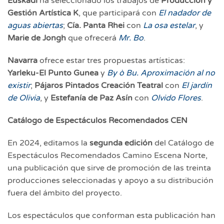
Euskadi
ha seleccionado los trabajos de
Producción y
Gestión Artística K
, que participará con
El nadador de
aguas abiertas
;
Cía. Panta Rhei
con
La osa estelar
, y
Marie de Jongh
que ofrecerá
Mr. Bo
.
Navarra
ofrece estar tres propuestas artísticas:
Yarleku-El Punto Gunea
y
By ò Bu. Aproximación al no
existir
;
Pájaros Pintados Creación Teatral
con
El jardín
de Olivia
, y
Estefanía de Paz Asín
con
Olvido Flores
.
Catálogo de Espectáculos Recomendados CEN
En 2024, editamos la
segunda edición
del Catálogo de
Espectáculos Recomendados Camino Escena Norte,
una publicación que sirve de promoción de las treinta
producciones seleccionadas y apoyo a su distribución
fuera del ámbito del proyecto.
Los espectáculos que conforman esta publicación han