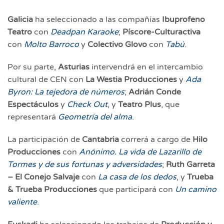
Galicia
ha seleccionado a las compañías
Ibuprofeno
Teatro
con
Deadpan Karaoke
;
Píscore-Culturactiva
con
Molto Barroco
y
Colectivo Glovo
con
Tabú
.
Por su parte,
Asturias
intervendrá en el intercambio
cultural de CEN con
La Westia Producciones
y
Ada
Byron: La tejedora de números
;
Adrián Conde
Espectáculos
y
Check Out
, y
Teatro Plus
, que
representará
Geometría del alma
.
La participación de
Cantabria
correrá a cargo de
Hilo
Producciones
con
Anónimo. La vida de Lazarillo de
Tormes y de sus fortunas y adversidades
;
Ruth Garreta
– El Conejo Salvaje
con
La casa de los dedos
, y
Trueba
& Trueba Producciones
que participará con
Un camino
valiente
.