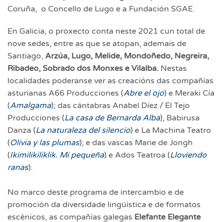
Coruña, o Concello de Lugo e a Fundación SGAE.
En Galicia, o proxecto conta neste 2021 cun total de
nove sedes, entre as que se atopan, ademais de
Santiago,
Arzúa, Lugo, Melide, Mondoñedo, Negreira,
Ribadeo, Sobrado dos Monxes e Vilalba.
Nestas
localidades poderanse ver as creacións das compañías
asturianas A66 Producciones (
Abre el ojo
) e Meraki Cía
(
Amalgama
); das cántabras Anabel Díez / El Tejo
Producciones (
La casa de Bernarda Alba
), Babirusa
Danza (
La naturaleza del silencio
) e La Machina Teatro
(
Olivia y las plumas
); e das vascas Marie de Jongh
(
Ikimilikiliklik. Mi pequeña
) e Ados Teatroa (
Lloviendo
ranas
).
No marco deste programa de intercambio e de
promoción da diversidade lingüística e de formatos
escénicos, as compañías galegas
Elefante Elegante