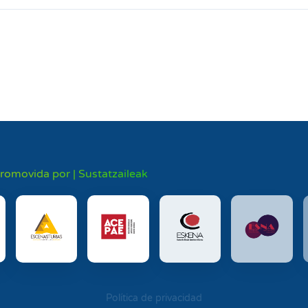
promovida por | Sustatzaileak
Política de privacidad