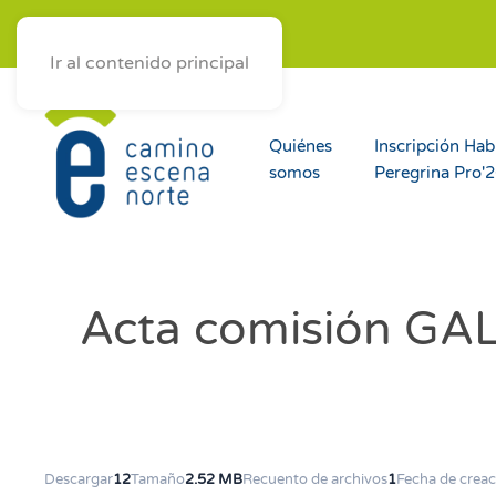
ES
AST
EUS
GAL
Ir al contenido principal
Quiénes
Inscripción Hab
somos
Peregrina Pro'
Acta comisión GA
Descargar
12
Tamaño
2.52 MB
Recuento de archivos
1
Fecha de creac