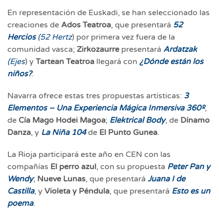
En representación de Euskadi, se han seleccionado las
creaciones de
Ados Teatroa
, que presentará
52
Hercios
(52 Hertz
) por primera vez fuera de la
comunidad vasca;
Zirkozaurre
presentará
Ardatzak
(Ejes
) y
Tartean Teatroa
llegará con
¿Dónde están los
niños?
.
Navarra ofrece estas tres propuestas artísticas:
3
Elementos – Una Experiencia Mágica Inmersiva 360º
,
de
Cía Mago Hodei Magoa
;
Elektrical Body
, de
Dínamo
Danza
, y
La Niña 104
de
El Punto Gunea
.
La Rioja participará este año en CEN con las
compañías
El perro azul
, con su propuesta
Peter Pan y
Wendy
;
Nueve Lunas
, que presentará
Juana I de
Castilla
, y
Violeta y Péndula
, que presentará
Esto es un
poema
.