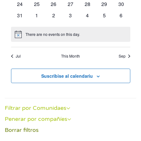
0
0
0
0
0
0
0
24
25
26
27
28
29
30
Event
eventos
eventos
eventos
eventos
eventos
eventos
eventos
0
0
0
0
0
0
0
31
1
2
3
4
5
6
eventos
eventos
eventos
eventos
eventos
eventos
eventos
There are no events on this day.
Notice
Jul
This Month
Sep
Suscribise al calendariu
Filtrar por Comunidaes
Penerar por compañíes
Borrar filtros