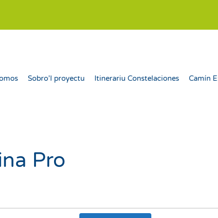
somos
Sobro’l proyectu
Itinerariu Constelaciones
Camín E
ina Pro
Nav