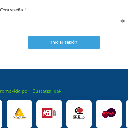
Contraseña
*
promovida por | Sustatzaileak