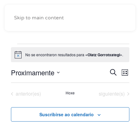
Skip to main content
Eventos
No se encontraron resultados para
«Olatz Gorrotxategi»
.
Notice
Proximamente
Naveg
Nav
Buscar
Lista
Seleccionar
de
de
fecha.
vist
Eventos
Eventos
anterior(es)
Hoxe
siguiente(s)
búsqu
de
y
Eve
Suscribirse ao calendario
vistas
de