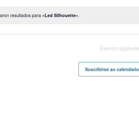
Eve
aron resultados para
«Led Silhouette»
.
Notice
Eventos
siguiente
Suscribirse ao calendario