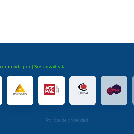
promovida por | Sustatzaileak
Política de privacidad