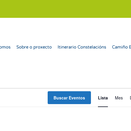
somos
Sobre o proxecto
Itinerario Constelacións
Camiño 
Nav
Buscar Eventos
Lista
Mes
de
vist
de