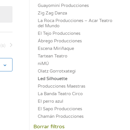
nto
Guayominí Producciones
Zig Zag Danza
La Roca Producciones – Acar Teatro
del Mundo
El Tejo Producciones
Ábrego Producciones
(s)
Escena Miriñaque
Tartean Teatro
niMÚ
Olatz Gorrotxategi
Led Silhouette
Producciones Maestras
La Banda Teatro Circo
El perro azul
El Sapo Producciones
Chamán Producciones
Borrar filtros