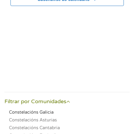
vistas
de
Event
Filtrar por Comunidades
Constelacións Galicia
Constelacións Asturias
Constelacións Cantabria