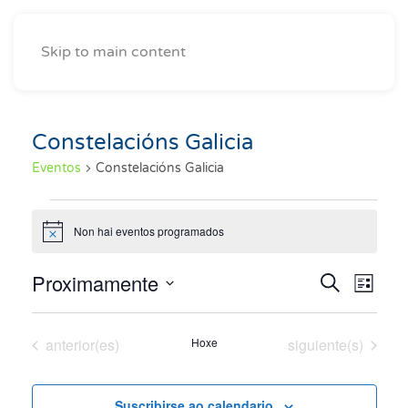
Skip to main content
Constelacións Galicia
Eventos
Constelacións Galicia
Eventos
Non hai eventos programados
Notice
Proximamente
Naveg
Nav
Buscar
Lista
Seleccionar
de
de
fecha.
vist
Eventos
Eventos
anterior(es)
Hoxe
siguiente(s)
búsqu
de
y
Eve
Suscribirse ao calendario