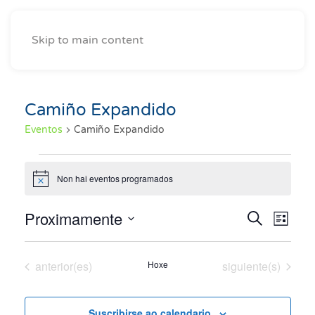
Skip to main content
Camiño Expandido
Eventos
Camiño Expandido
Eventos
Non hai eventos programados
Notice
Proximamente
Naveg
Nav
Buscar
Lista
Seleccionar
de
de
fecha.
vist
Eventos
Eventos
anterior(es)
Hoxe
siguiente(s)
búsqu
de
y
Eve
Suscribirse ao calendario