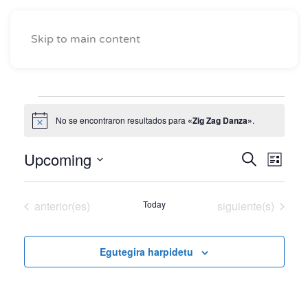
Skip to main content
Eventos
No se encontraron resultados para
«Zig Zag Danza»
.
Notice
Upcoming
Naveg
Nav
Buscar
Lista
Seleccionar
de
de
fecha.
vist
Eventos
Eventos
anterior(es)
Today
siguiente(s)
búsqu
de
y
Eve
Egutegira harpidetu
vistas
de