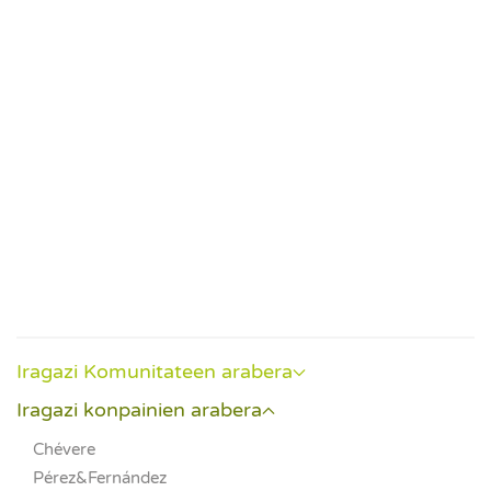
Event
Iragazi Komunitateen arabera
Iragazi konpainien arabera
Chévere
Pérez&Fernández