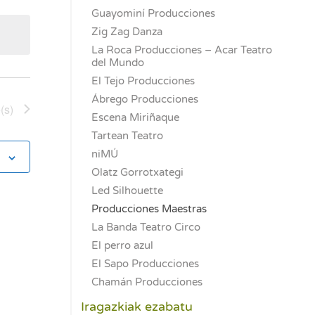
o
Guayominí Producciones
Zig Zag Danza
La Roca Producciones – Acar Teatro
del Mundo
El Tejo Producciones
Ábrego Producciones
(s)
Escena Miriñaque
Tartean Teatro
niMÚ
Olatz Gorrotxategi
Led Silhouette
Producciones Maestras
La Banda Teatro Circo
El perro azul
El Sapo Producciones
Chamán Producciones
Iragazkiak ezabatu