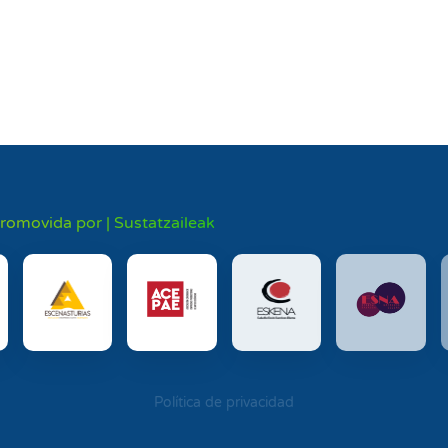
promovida por | Sustatzaileak
Política de privacidad