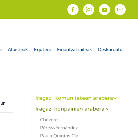
a
Albisteak
Egutegi
Finantzatzaileak
Deskargatu
ación
Iragazi Komunitateen arabera
gun
Iragazi konpainien arabera
Chévere
Pérez&Fernández
Paula Quintas Cía.