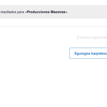
Event
 resultados para
«Producciones Maestras»
.
Notice
Eventos
siguiente
Egutegira harpidetu