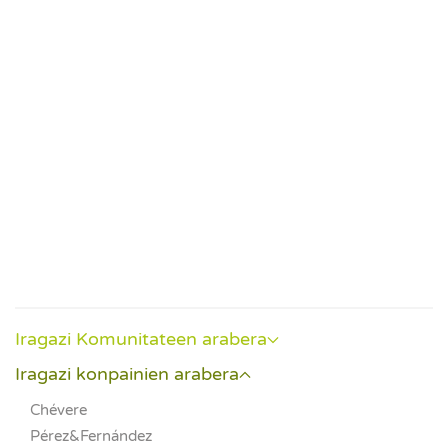
Event
Iragazi Komunitateen arabera
Iragazi konpainien arabera
Chévere
Pérez&Fernández