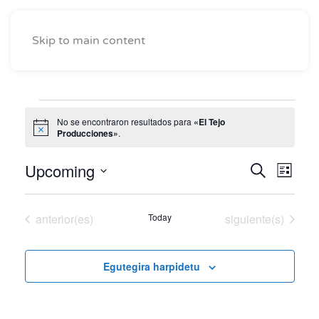
Skip to main content
Eventos
No se encontraron resultados para
«El Tejo
Notice
Producciones»
.
Upcoming
Naveg
Nav
Buscar
Lista
Seleccionar
de
de
fecha.
vist
Eventos
Eventos
anterior(es)
Today
siguiente(s)
búsqu
de
y
Eve
Egutegira harpidetu
vistas
de