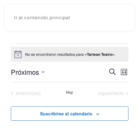
Ir al contenido principal
Eventos
No se encontraron resultados para
«Tartean Teatro»
.
Aviso
Próximos
Naveg
Nav
Buscar
Lista
Seleccionar
de
de
fecha.
vist
Eventos
Eventos
anterior(es)
Hoy
siguiente(s)
búsqu
de
y
Eve
Suscribirse al calendario
vistas
de