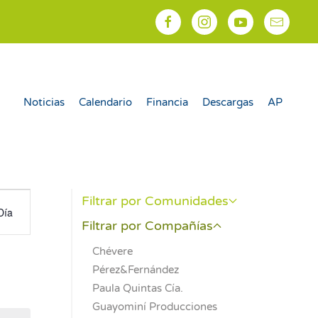
Noticias
Calendario
Financia
Descargas
AP
egación
Filtrar por Comunidades
Día
Filtrar por Compañías
as
Chévere
Pérez&Fernández
Paula Quintas Cía.
nto
Guayominí Producciones