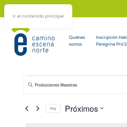
ES
AST
EUS
GAL
Ir al contenido principal
Quiénes
Inscripción Hab
somos
Peregrina Pro'
Eventos
Navegación
Introduce
la
de
palabra
clave.
búsqueda
Próximos
Hoy
Busca
Seleccionar
y
Eventos
fecha.
para