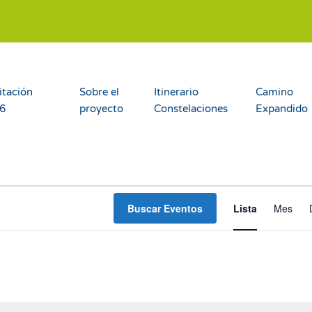
itación
Sobre el
Itinerario
Camino
26
proyecto
Constelaciones
Expandido
Nav
Buscar Eventos
Lista
Mes
de
vist
de
Eve